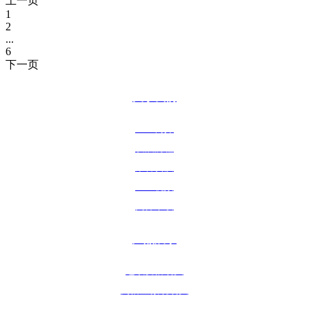
上一页
1
2
...
6
下一页
关于我们
企业简介
发展历程
荣誉资质
企业视频
文件下载
产品展示
连续变倍镜头
高倍显微镜镜头