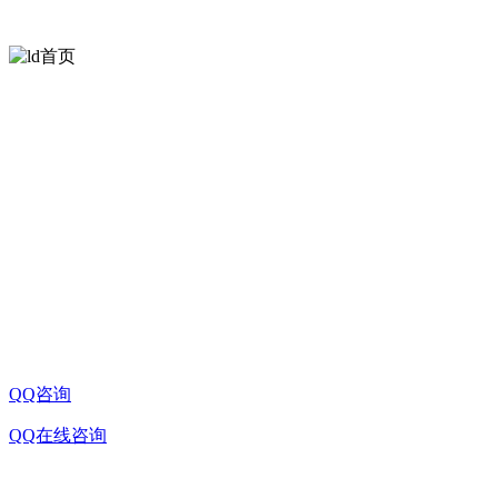
扫一扫
欢迎关注方天光学
公司名称:ld首页
桂林市七星区信息产业园D-10-2号信息路民华孵化基
公司地址:
地三期
联系电话:0773-8998326
企业邮箱:sale@china-microscope-lens.com
QQ咨询
QQ在线咨询