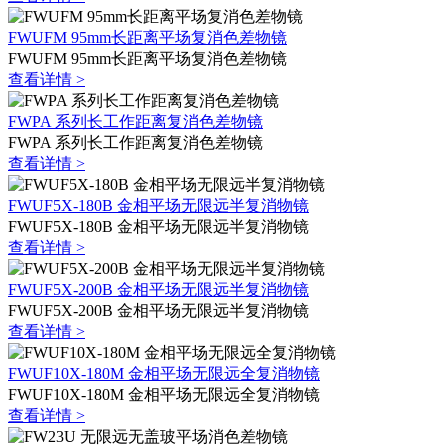
FWUFM 95mm长距离平场复消色差物镜
FWUFM 95mm长距离平场复消色差物镜
查看详情 >
FWPA 系列长工作距离复消色差物镜
FWPA 系列长工作距离复消色差物镜
查看详情 >
FWUF5X-180B 金相平场无限远半复消物镜
FWUF5X-180B 金相平场无限远半复消物镜
查看详情 >
FWUF5X-200B 金相平场无限远半复消物镜
FWUF5X-200B 金相平场无限远半复消物镜
查看详情 >
FWUF10X-180M 金相平场无限远全复消物镜
FWUF10X-180M 金相平场无限远全复消物镜
查看详情 >