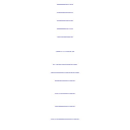
企业简介
发展历程
荣誉资质
企业视频
文件下载
产品展示
连续变倍镜头
高倍显微镜镜头
单筒显微镜
视频显微镜
测量显微镜
视频金相显微镜