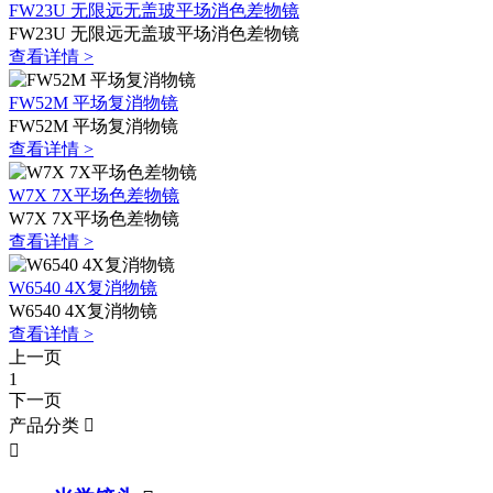
FW23U 无限远无盖玻平场消色差物镜
FW23U 无限远无盖玻平场消色差物镜
查看详情 >
FW52M 平场复消物镜
FW52M 平场复消物镜
查看详情 >
W7X 7X平场色差物镜
W7X 7X平场色差物镜
查看详情 >
W6540 4X复消物镜
W6540 4X复消物镜
查看详情 >
上一页
1
下一页
产品分类

