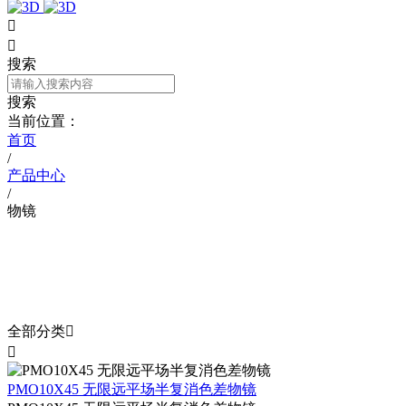


搜索
搜索
当前位置：
首页
/
产品中心
/
物镜
产品中心
PRODUCT
全部分类


PMO10X45 无限远平场半复消色差物镜