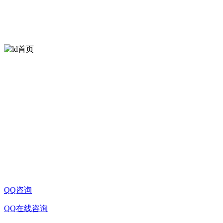
扫一扫
欢迎关注方天光学
公司名称:ld首页
桂林市七星区信息产业园D-10-2号信息路民华孵化基
公司地址:
联系电话:0773-8998326
企业邮箱:sale@china-microscope-lens.com
QQ咨询
QQ在线咨询