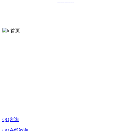
文博考古
警用装备
扫一扫
欢迎关注方天光学
公司名称:ld首页
桂林市七星区信息产业园D-10-2号信息路民华孵化基
公司地址:
地三期
联系电话:0773-8998326
企业邮箱:sale@china-microscope-lens.com
QQ咨询
QQ在线咨询