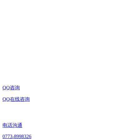
扫一扫
欢迎关注方天光学
公司名称:ld首页
桂林市七星区信息产业园D-10-2号信息路民华孵化基
公司地址:
地三期
联系电话:0773-8998326
企业邮箱:sale@china-microscope-lens.com
QQ咨询
QQ在线咨询
电话沟通
0773-8998326