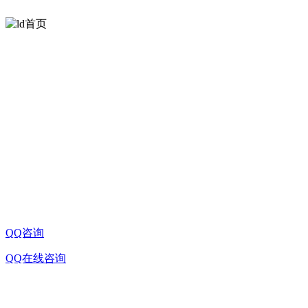
扫一扫
欢迎关注方天光学
公司名称:ld首页
桂林市七星区信息产业园D-10-2号信息路民华孵化基
公司地址:
地三期
联系电话:0773-8998326
企业邮箱:sale@china-microscope-lens.com
QQ咨询
QQ在线咨询