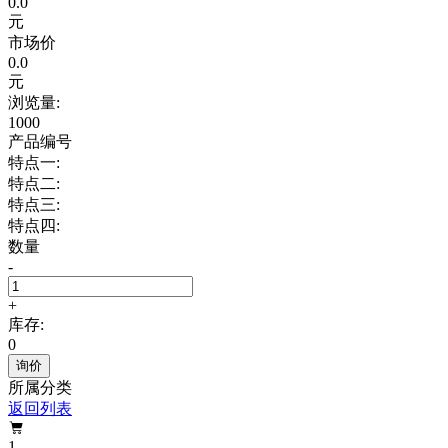
0.0
元
市场价
0.0
元
浏览量:
1000
产品编号
特点一:
特点二:
特点三:
特点四:
数量
-
+
库存:
0
询价
所属分类
返回列表

1