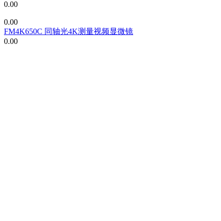
0.00
0.00
FM4K650C 同轴光4K测量视频显微镜
0.00
关于我们
企业简介
发展历程
荣誉资质
企业视频
文件下载
产品展示
连续变倍镜头
高倍显微镜镜头
单筒显微镜