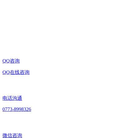
公司名称:ld首页
桂林市七星区信息产业园D-10-2号信息路民华孵化基
公司地址:
地三期
联系电话:0773-8998326
企业邮箱:sale@china-microscope-lens.com
QQ咨询
QQ在线咨询
电话沟通
0773-8998326
微信咨询