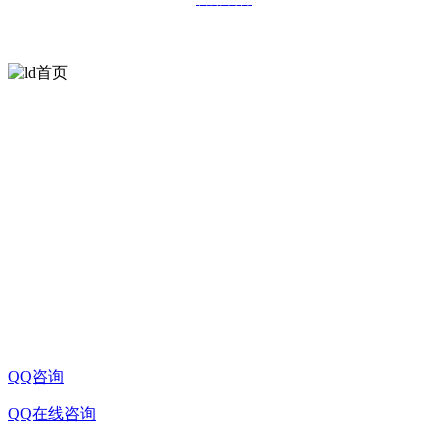
扫一扫
欢迎关注方天光学
公司名称:ld首页
桂林市七星区信息产业园D-10-2号信息路民华孵化基
公司地址:
地三期
联系电话:0773-8998326
企业邮箱:sale@china-microscope-lens.com
QQ咨询
QQ在线咨询