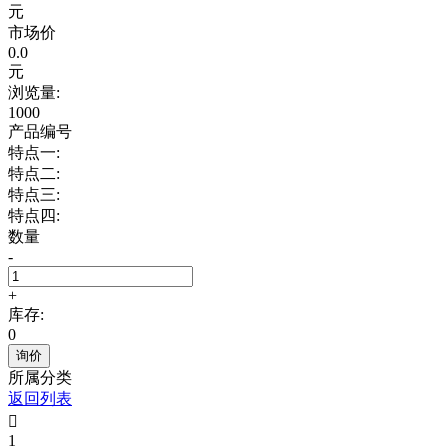
元
市场价
0.0
元
浏览量:
1000
产品编号
特点一:
特点二:
特点三:
特点四:
数量
-
+
库存:
0
询价
所属分类
返回列表

1